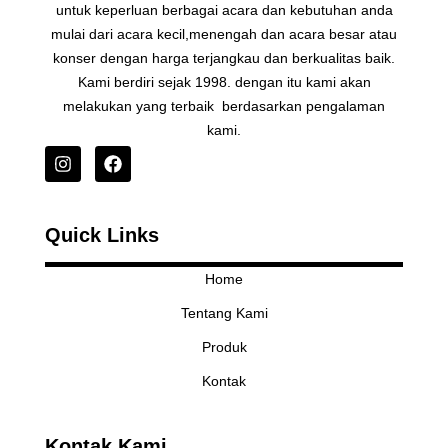
untuk keperluan berbagai acara dan kebutuhan anda
mulai dari acara kecil,menengah dan acara besar atau
konser dengan harga terjangkau dan berkualitas baik.
Kami berdiri sejak 1998. dengan itu kami akan
melakukan yang terbaik berdasarkan pengalaman
kami.
I
F
n
a
s
c
t
e
Quick Links
a
b
g
o
r
o
Home
a
k
Tentang Kami
m
Produk
Kontak
Kontak Kami