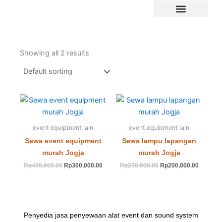
Skip
to
Tentang Kami
content
Showing all 2 results
Original
Current
Original
Current
price
price
price
price
was:
is:
was:
is:
Rp400,000.00.
Rp300,000.00.
Rp230,000.00.
Rp200,0
event equipment lain
event equipment lain
Sewa event equipment
Sewa lampu lapangan
murah Jogja
murah Jogja
Rp
400,000.00
Rp
300,000.00
Rp
230,000.00
Rp
200,000.00
Penyedia jasa penyewaan alat event dan sound system