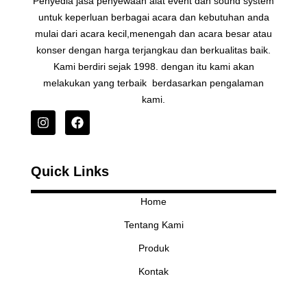
Penyedia jasa penyewaan alat event dan sound system
untuk keperluan berbagai acara dan kebutuhan anda
mulai dari acara kecil,menengah dan acara besar atau
konser dengan harga terjangkau dan berkualitas baik.
Kami berdiri sejak 1998. dengan itu kami akan
melakukan yang terbaik berdasarkan pengalaman
kami.
I
F
n
a
s
c
t
e
Quick Links
a
b
g
o
r
o
Home
a
k
Tentang Kami
m
Produk
Kontak