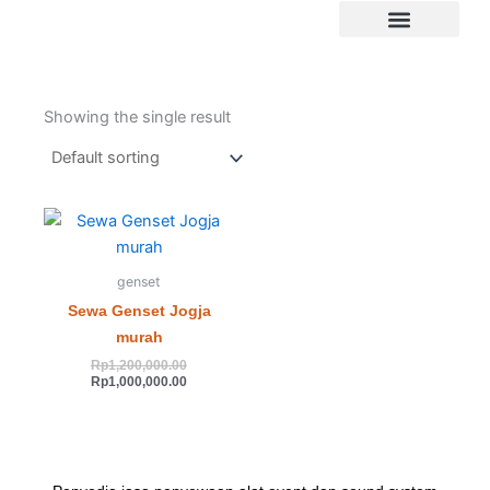
Skip
to
Tentang Kami
content
Showing the single result
Original
Current
price
price
was:
is:
Rp1,200,000.00.
Rp1,000,000.00.
genset
Sewa Genset Jogja
murah
Rp
1,200,000.00
Rp
1,000,000.00