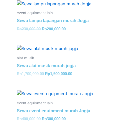
Original
Current
price
price
was:
is:
event equipment lain
Rp230,000.00.
Rp200,000.00.
Sewa lampu lapangan murah Jogja
Rp
230,000.00
Rp
200,000.00
Original
Current
price
price
was:
is:
alat musik
Rp1,700,000.00.
Rp1,500,000.00.
Sewa alat musik murah jogja
Rp
1,700,000.00
Rp
1,500,000.00
Original
Current
price
price
was:
is:
event equipment lain
Rp400,000.00.
Rp300,000.00.
Sewa event equipment murah Jogja
Rp
400,000.00
Rp
300,000.00