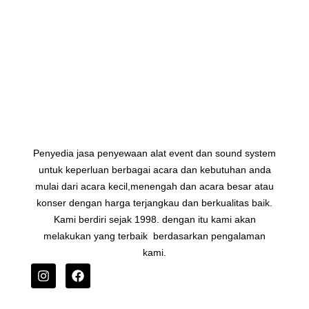
Penyedia jasa penyewaan alat event dan sound system
untuk keperluan berbagai acara dan kebutuhan anda
mulai dari acara kecil,menengah dan acara besar atau
konser dengan harga terjangkau dan berkualitas baik.
Kami berdiri sejak 1998. dengan itu kami akan
melakukan yang terbaik berdasarkan pengalaman
kami.
I
F
n
a
s
c