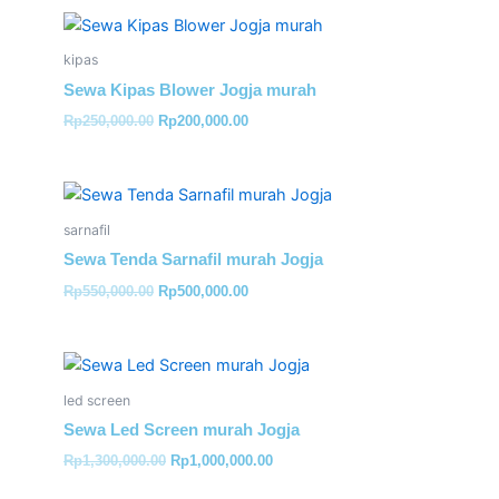
Original
Current
price
price
was:
is:
kipas
Rp250,000.00.
Rp200,000.00.
Sewa Kipas Blower Jogja murah
Rp
250,000.00
Rp
200,000.00
Original
Current
price
price
was:
is:
sarnafil
Rp550,000.00.
Rp500,000.00.
Sewa Tenda Sarnafil murah Jogja
Rp
550,000.00
Rp
500,000.00
Original
Current
price
price
was:
is:
led screen
Rp1,300,000.00.
Rp1,000,000.00.
Sewa Led Screen murah Jogja
Rp
1,300,000.00
Rp
1,000,000.00