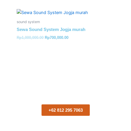
Original
Current
price
price
was:
is:
sound system
Rp1,000,000.00.
Rp700,000.00.
Sewa Sound System Jogja murah
Rp
1,000,000.00
Rp
700,000.00
Segera hubungi kami
untuk kebutuhan sound
system
+62 812 295 7063