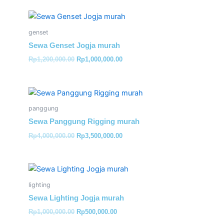
Original
Current
price
price
was:
is:
genset
Rp1,200,000.00.
Rp1,000,000.00.
Sewa Genset Jogja murah
Rp
1,200,000.00
Rp
1,000,000.00
Original
Current
price
price
was:
is:
panggung
Rp4,000,000.00.
Rp3,500,000.00.
Sewa Panggung Rigging murah
Rp
4,000,000.00
Rp
3,500,000.00
Original
Current
price
price
was:
is:
lighting
Rp1,000,000.00.
Rp500,000.00.
Sewa Lighting Jogja murah
Rp
1,000,000.00
Rp
500,000.00