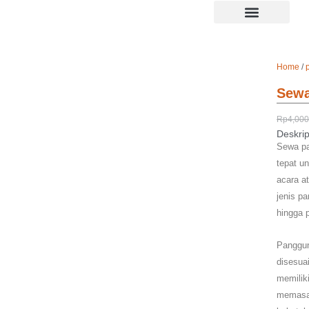
Skip
to
Tentang Kami
content
Home
/
Sewa
Rp
4,000
Deskrip
Sewa pa
tepat u
acara a
jenis p
hingga 
Panggun
disesua
memilik
memasan