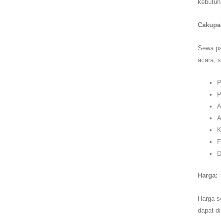
kebutuh
Cakupa
Sewa pa
acara, s
P
P
A
A
K
F
D
Harga:
Harga s
dapat d