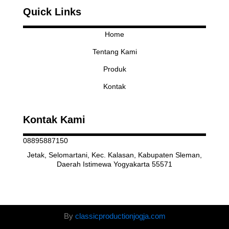
t
e
Quick Links
a
b
g
o
r
o
Home
a
k
Tentang Kami
m
Produk
Kontak
Kontak Kami
08895887150
Jetak, Selomartani, Kec. Kalasan, Kabupaten Sleman,
Daerah Istimewa Yogyakarta 55571
By
classicproductionjogja.com