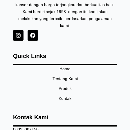
konser dengan harga terjangkau dan berkualitas baik.
Kami berdiri sejak 1998. dengan itu kami akan
melakukan yang terbaik berdasarkan pengalaman
kami.
I
F
n
a
s
c
t
e
Quick Links
a
b
g
o
r
o
Home
a
k
Tentang Kami
m
Produk
Kontak
Kontak Kami
08895887150