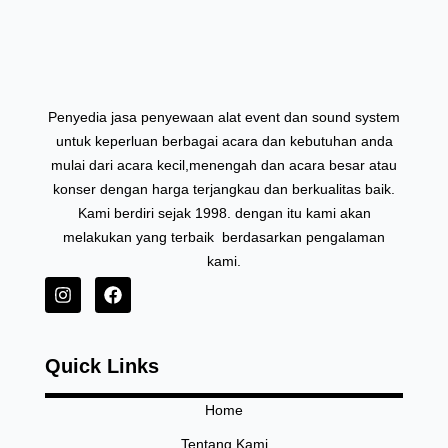
Penyedia jasa penyewaan alat event dan sound system
untuk keperluan berbagai acara dan kebutuhan anda
mulai dari acara kecil,menengah dan acara besar atau
konser dengan harga terjangkau dan berkualitas baik.
Kami berdiri sejak 1998. dengan itu kami akan
melakukan yang terbaik berdasarkan pengalaman
kami.
I
F
n
a
s
c
t
e
Quick Links
a
b
g
o
r
o
Home
a
k
Tentang Kami