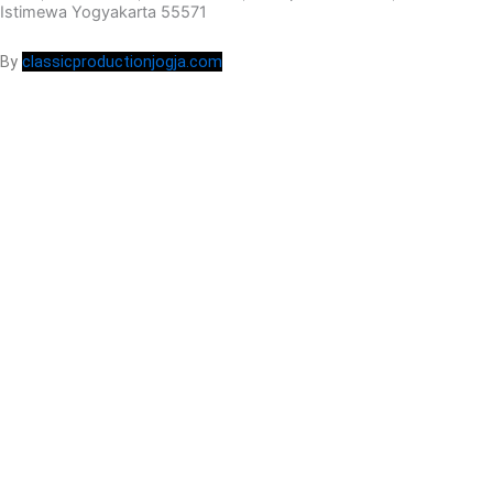
Istimewa Yogyakarta 55571
By
classicproductionjogja.com