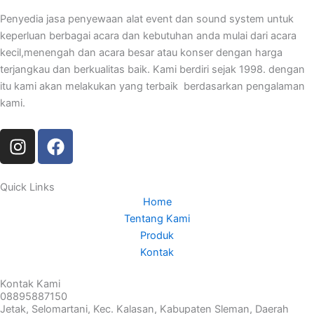
Penyedia jasa penyewaan alat event dan sound system untuk
keperluan berbagai acara dan kebutuhan anda mulai dari acara
kecil,menengah dan acara besar atau konser dengan harga
terjangkau dan berkualitas baik. Kami berdiri sejak 1998. dengan
itu kami akan melakukan yang terbaik berdasarkan pengalaman
kami.
I
F
n
a
s
c
t
e
Quick Links
Home
a
b
Tentang Kami
g
o
Produk
r
o
Kontak
a
k
m
Kontak Kami
08895887150
Jetak, Selomartani, Kec. Kalasan, Kabupaten Sleman, Daerah