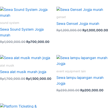
Original
Current
Original
price
price
price
was:
is:
was:
genset
Rp1,000,000.00.
Rp700,000.00.
Rp1,200,000.00
sound system
Sewa Genset Jogja murah
Sewa Sound System Jogja
Rp
1,200,000.00
Rp
1,000,000.00
murah
Rp
1,000,000.00
Rp
700,000.00
Original
Current
Original
Cu
price
price
price
pri
was:
is:
was:
is:
alat musik
Rp1,700,000.00.
Rp1,500,000.00.
Rp230,000.00.
Rp
event equipment lain
Sewa alat musik murah jogja
Sewa lampu lapangan murah
Rp
1,700,000.00
Rp
1,500,000.00
Jogja
Rp
230,000.00
Rp
200,000.00