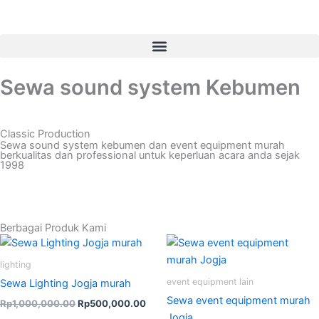
Skip
to
content
Sewa sound system Kebumen
Classic Production
Sewa sound system kebumen dan event equipment murah
berkualitas dan professional untuk keperluan acara anda sejak
1998
Berbagai Produk Kami
Original
Current
Original
Cu
price
price
price
pr
was:
is:
was:
is:
lighting
Rp1,000,000.00.
Rp500,000.00.
Rp400,000.00.
Rp
event equipment lain
Sewa Lighting Jogja murah
Sewa event equipment murah
Rp
1,000,000.00
Rp
500,000.00
Jogja