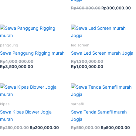
Rp
400,000.00
Rp
300,000.00
Current
Original
Original
Current
price
price
price
price
is:
was:
was:
is:
Rp3,500,000.00.
Rp4,000,000.00.
Rp1,300,000.00
Rp1,000,000.00
panggung
led screen
Sewa Panggung Rigging murah
Sewa Led Screen murah Jogja
Rp
4,000,000.00
Rp
1,300,000.00
Rp
3,500,000.00
Rp
1,000,000.00
Original
Current
Original
Cur
price
price
price
pri
was:
is:
was:
is:
Rp250,000.00.
Rp200,000.00.
Rp550,000.00.
Rp
kipas
sarnafil
Sewa Kipas Blower Jogja
Sewa Tenda Sarnafil murah
murah
Jogja
Rp
250,000.00
Rp
200,000.00
Rp
550,000.00
Rp
500,000.00