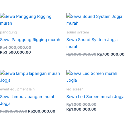
Current
Original
Original
C
price
price
price
p
is:
was:
was:
is
Rp3,500,000.00.
Rp4,000,000.00.
Rp1,000,000.00
R
panggung
sound system
Sewa Panggung Rigging murah
Sewa Sound System Jogja
murah
Rp
4,000,000.00
Rp
3,500,000.00
Rp
1,000,000.00
Rp
700,000.00
Original
Current
Original
Current
price
price
price
price
was:
is:
was:
is:
Rp230,000.00.
Rp200,000.00.
Rp1,300,000.00
Rp1,000,000.00
event equipment lain
led screen
Sewa lampu lapangan murah
Sewa Led Screen murah Jogja
Jogja
Rp
1,300,000.00
Rp
1,000,000.00
Rp
230,000.00
Rp
200,000.00