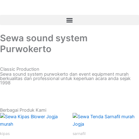
Skip
to
content
Sewa sound system
Purwokerto
Classic Production
Sewa sound system purwokerto dan event equipment murah
berkualitas dan professional untuk keperluan acara anda sejak
1998
Berbagai Produk Kami
Original
Current
Original
Cur
price
price
price
pri
was:
is:
was:
is:
Rp250,000.00.
Rp200,000.00.
Rp550,000.00.
Rp
kipas
sarnafil