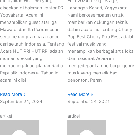
merayakan HUT RRI yang
Fest 2024 di Gigs Stage,
diadakan di halaman kantor RRI
Lapangan Kenari, Yogyakarta.
Yogyakarta. Acara ini
Kami berkesempatan untuk
menampilkan guest star Iga
memberikan dukungan teknis
Mawardi dan Ita Purnamasari,
dalam acara ini. Tentang Cherry
serta penampilan para dancer
Pop Fest Cherry Pop Fest adalah
dari seluruh Indonesia. Tentang
festival musik yang
Acara HUT RRI HUT RRI adalah
menampilkan berbagai artis lokal
momen spesial yang
dan nasional. Acara ini
memperingati perjalanan Radio
mengedepankan berbagai genre
Republik Indonesia. Tahun ini,
musik yang menarik bagi
acara ini diisi
penonton. Peran
Read More »
Read More »
September 24, 2024
September 24, 2024
artikel
artikel