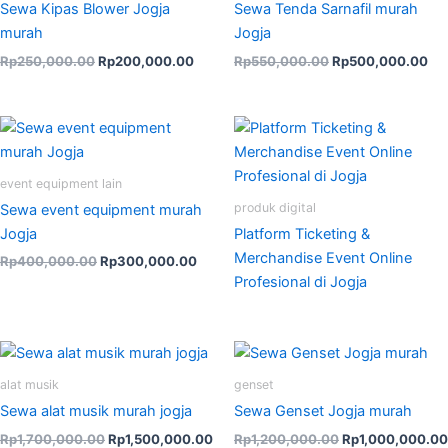
Sewa Kipas Blower Jogja
Sewa Tenda Sarnafil murah
murah
Jogja
Rp
250,000.00
Rp
200,000.00
Rp
550,000.00
Rp
500,000.00
Original
Current
price
price
was:
is:
Rp400,000.00.
Rp300,000.00.
event equipment lain
produk digital
Sewa event equipment murah
Jogja
Platform Ticketing &
Merchandise Event Online
Rp
400,000.00
Rp
300,000.00
Profesional di Jogja
Original
Current
Original
price
price
price
was:
is:
was:
alat musik
genset
Rp1,700,000.00.
Rp1,500,000.00.
Rp1,200,000.00
Sewa alat musik murah jogja
Sewa Genset Jogja murah
Rp
1,700,000.00
Rp
1,500,000.00
Rp
1,200,000.00
Rp
1,000,000.00