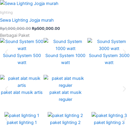
Original
Current
price
price
was:
is:
lighting
Rp1,000,000.00.
Rp500,000.00.
Sewa Lighting Jogja murah
Rp
1,000,000.00
Rp
500,000.00
Berbagai Paket
Sound System 500
Sound System 1000
Sound System 3000
watt
watt
watt
paket alat musik artis
paket alat musik
reguler
paket lighting 1
paket lighting 2
paket lighting 3