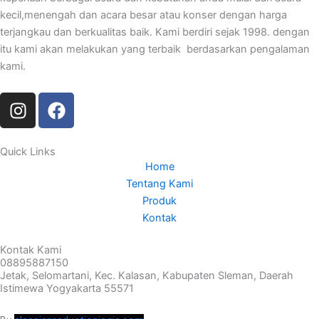
kecil,menengah dan acara besar atau konser dengan harga
terjangkau dan berkualitas baik. Kami berdiri sejak 1998. dengan
itu kami akan melakukan yang terbaik berdasarkan pengalaman
kami.
I
F
n
a
s
c
t
e
Quick Links
Home
a
b
Tentang Kami
g
o
Produk
r
o
Kontak
a
k
m
Kontak Kami
08895887150
Jetak, Selomartani, Kec. Kalasan, Kabupaten Sleman, Daerah
Istimewa Yogyakarta 55571