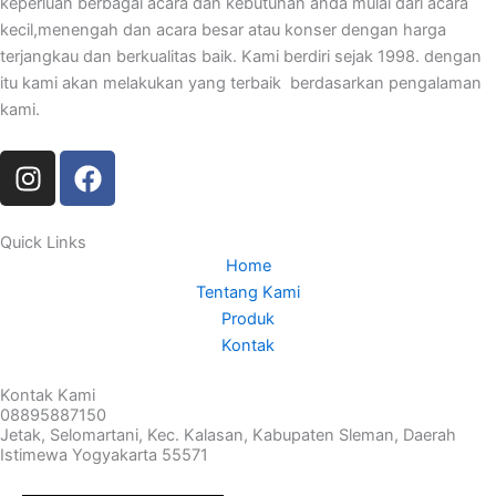
keperluan berbagai acara dan kebutuhan anda mulai dari acara
kecil,menengah dan acara besar atau konser dengan harga
terjangkau dan berkualitas baik. Kami berdiri sejak 1998. dengan
itu kami akan melakukan yang terbaik berdasarkan pengalaman
kami.
I
F
n
a
s
c
t
e
Quick Links
Home
a
b
Tentang Kami
g
o
Produk
r
o
Kontak
a
k
m
Kontak Kami
08895887150
Jetak, Selomartani, Kec. Kalasan, Kabupaten Sleman, Daerah
Istimewa Yogyakarta 55571