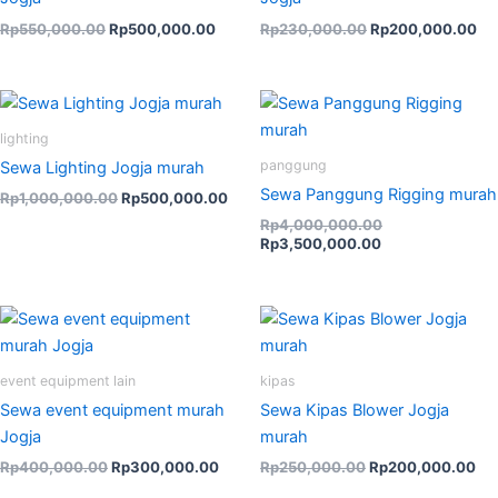
Rp
550,000.00
Rp
500,000.00
Rp
230,000.00
Rp
200,000.00
Original
Current
Current
Original
price
price
price
price
was:
is:
is:
was:
lighting
Rp1,000,000.00.
Rp500,000.00.
Rp3,500,000.00
Rp4,000,000.0
panggung
Sewa Lighting Jogja murah
Sewa Panggung Rigging murah
Rp
1,000,000.00
Rp
500,000.00
Rp
4,000,000.00
Rp
3,500,000.00
Original
Current
Original
Cur
price
price
price
pri
was:
is:
was:
is:
Rp400,000.00.
Rp300,000.00.
Rp250,000.00.
Rp
event equipment lain
kipas
Sewa event equipment murah
Sewa Kipas Blower Jogja
Jogja
murah
Rp
400,000.00
Rp
300,000.00
Rp
250,000.00
Rp
200,000.00