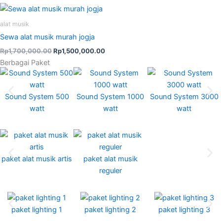
Original
Current
price
price
was:
is:
alat musik
Rp1,700,000.00.
Rp1,500,000.00.
Sewa alat musik murah jogja
Rp
1,700,000.00
Rp
1,500,000.00
Berbagai Paket
Sound System 500
Sound System 1000
Sound System 3000
watt
watt
watt
paket alat musik artis
paket alat musik
reguler
paket lighting 1
paket lighting 2
paket lighting 3