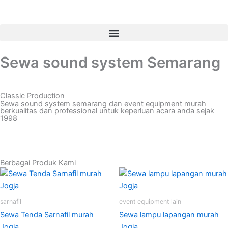
Skip
to
content
Sewa sound system Semarang
Classic Production
Sewa sound system semarang dan event equipment murah
berkualitas dan professional untuk keperluan acara anda sejak
1998
Berbagai Produk Kami
Original
Current
Original
Cu
price
price
price
pri
was:
is:
was:
is:
Rp550,000.00.
Rp500,000.00.
Rp230,000.00.
Rp
sarnafil
event equipment lain
Sewa Tenda Sarnafil murah
Sewa lampu lapangan murah
Jogja
Jogja