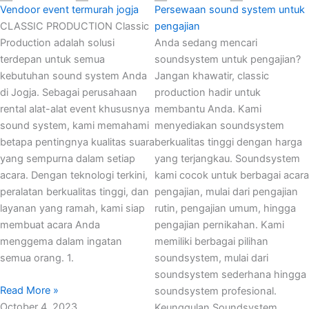
Vendoor event termurah jogja
Persewaan sound system untuk
CLASSIC PRODUCTION Classic
pengajian
Production adalah solusi
Anda sedang mencari
terdepan untuk semua
soundsystem untuk pengajian?
kebutuhan sound system Anda
Jangan khawatir, classic
di Jogja. Sebagai perusahaan
production hadir untuk
rental alat-alat event khususnya
membantu Anda. Kami
sound system, kami memahami
menyediakan soundsystem
betapa pentingnya kualitas suara
berkualitas tinggi dengan harga
yang sempurna dalam setiap
yang terjangkau. Soundsystem
acara. Dengan teknologi terkini,
kami cocok untuk berbagai acara
peralatan berkualitas tinggi, dan
pengajian, mulai dari pengajian
layanan yang ramah, kami siap
rutin, pengajian umum, hingga
membuat acara Anda
pengajian pernikahan. Kami
menggema dalam ingatan
memiliki berbagai pilihan
semua orang. 1.
soundsystem, mulai dari
soundsystem sederhana hingga
Read More »
soundsystem profesional.
October 4, 2023
Keunggulan Soundsystem