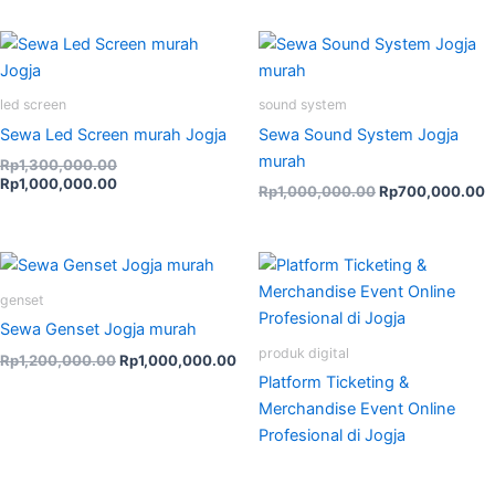
Original
Current
Original
C
price
price
price
p
was:
is:
was:
is
Rp1,300,000.00.
Rp1,000,000.00.
Rp1,000,000.00
R
led screen
sound system
Sewa Led Screen murah Jogja
Sewa Sound System Jogja
murah
Rp
1,300,000.00
Rp
1,000,000.00
Rp
1,000,000.00
Rp
700,000.00
Original
Current
price
price
was:
is:
genset
Rp1,200,000.00.
Rp1,000,000.00.
Sewa Genset Jogja murah
produk digital
Rp
1,200,000.00
Rp
1,000,000.00
Platform Ticketing &
Merchandise Event Online
Profesional di Jogja